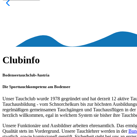
Clubinfo
Bodenseetauchclub-Austria
Die Sporttauchkompetenz am Bodensee
Unser Tauchclub wurde 1978 gegründet und hat derzeit 12 aktive Tauch
Tauchausbildung - vom Schnorchelkurs bis zur höchsten Ausbildungs
regelmäßigen gemeinsamen Tauchgängen und Tauchausflügen in der Re
herzlich willkommen, egal in welchem System sie bisher ihre Tauchbe
Unsere Funktionäre und Ausbildner arbeiten ehrenamtlich. Das ermöglic
Qualität stets im Vordergrund. Unsere Tauchlehrer werden in der
Bun
staatlich, sowie komissionell geprüft. Sicherheit steht bei uns an erster 