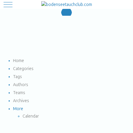
Mobile Menu Toggle
Home
Search
Subscribe to blog
Unsubscribe from blog
Sign In
Home
Categories
Tags
Authors
Teams
Archives
More
Calendar