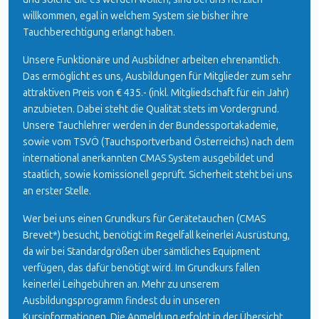
willkommen, egal in welchem System sie bisher ihre
Tauchberechtigung erlangt haben.
Unsere Funktionäre und Ausbildner arbeiten ehrenamtlich.
Das ermöglicht es uns, Ausbildungen für Mitglieder zum sehr
attraktiven Preis von € 435.- (inkl. Mitgliedschaft für ein Jahr)
anzubieten. Dabei steht die Qualität stets im Vordergrund.
Unsere Tauchlehrer werden in der
Bundessportakademie
,
sowie vom
TSVÖ
(Tauchsportverband Österreichs) nach dem
international anerkannten
CMAS
System ausgebildet und
staatlich, sowie komissionell geprüft. Sicherheit steht bei uns
an erster Stelle.
Wer bei uns einen Grundkurs für Gerätetauchen (CMAS
Brevet*) besucht, benötigt im Regelfall keinerlei Ausrüstung,
da wir bei Standardgrößen über sämtliches Equipment
verfügen, das dafür benötigt wird. Im Grundkurs fallen
keinerlei Leihgebühren an. Mehr zu unserem
Ausbildungsprogramm findest du in unseren
Kursinformationen
. Die Anmeldung erfolgt in der Übersicht