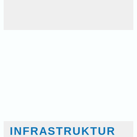
TAUCHAUSBILDUN
Tauchinteressierte zu sicheren Tauchern auszubilden ist für u
Die taucherischen Fähigkeiten lernen unsere Newcomer von er
praxis stehen dabei Sicherheit und Spass im Vordergrund. Auch
INFRASTRUKTUR