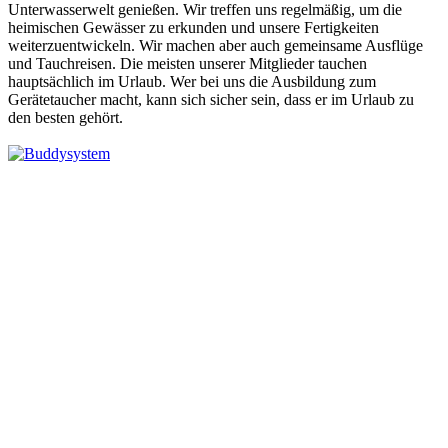
Unterwasserwelt genießen. Wir treffen uns regelmäßig, um die
heimischen Gewässer zu erkunden und unsere Fertigkeiten
weiterzuentwickeln. Wir machen aber auch gemeinsame Ausflüge
und Tauchreisen. Die meisten unserer Mitglieder tauchen
hauptsächlich im Urlaub. Wer bei uns die Ausbildung zum
Gerätetaucher macht, kann sich sicher sein, dass er im Urlaub zu
den besten gehört.
Wir tauchen mit Buddy
Unser "Buddy" (so bezeichnen wir unseren
Tauchparter/unsere Tauchpartnerin) ist immer mit dabei.
So sicher das Tauchen heute im Vergleich zu früher
auch ist - wenn wir in eine unvorhergesehene Situation
geraten, dann hilft uns unser Buddy dabei, das Problem
zu beheben. Das gibt Sicherheit, zumal die
Hilfestellung und das Retten bei uns zu den
elementaren Ausbildungsschritten gehört.