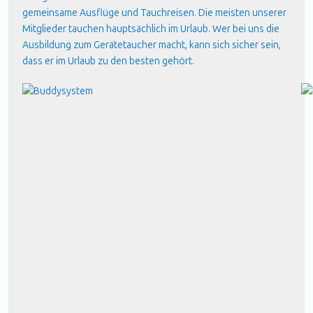
gemeinsame Ausflüge und Tauchreisen. Die meisten unserer
Mitglieder tauchen hauptsächlich im Urlaub. Wer bei uns die
Ausbildung zum Gerätetaucher macht, kann sich sicher sein,
dass er im Urlaub zu den besten gehört.
WIR TAUCHEN
MIT BUDDY
Unser "Buddy" (so bezeichnen wir unseren
Tauchparter/unsere Tauchpartnerin) ist immer
mit dabei. So sicher das Tauchen heute im
Vergleich zu früher auch ist - wenn wir in eine
unvorhergesehene Situation geraten, dann hilft
uns unser Buddy dabei, das Problem zu
beheben. Das gibt Sicherheit, zumal die