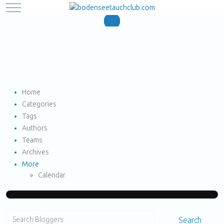
Mobile Menu Toggle
Home
Search
Subscribe to blog
Unsubscribe from blog
Sign In
Home
Categories
Tags
Authors
Teams
Archives
More
Calendar
Search